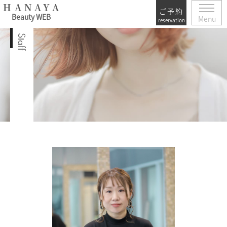
HANAYA
ご予約
Beauty WEB
Menu
reservation
Staff