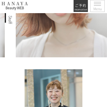
HANAYA
ご予約
Beauty WEB
Menu
reservation
Staff